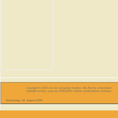
Copyright © 2026 von den schweizer franken. Alle Rechte vorbehalten.
Joomla!
GNU/GPL-Lizenz
ist freie, unter der
veröffentlichte Software.
Donnerstag, 06. August 2026