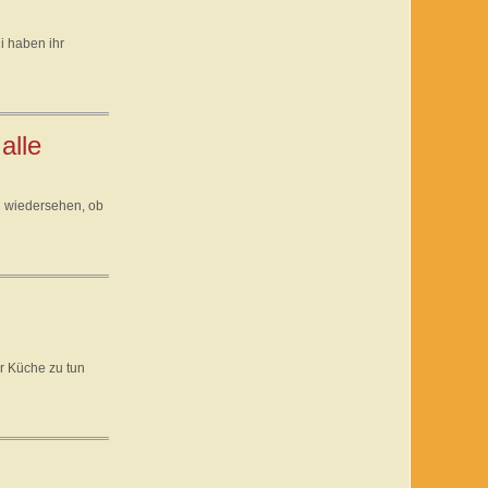
i haben ihr
alle
al wiedersehen, ob
r Küche zu tun