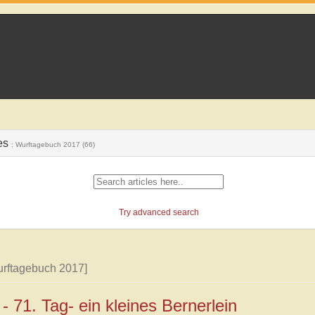
es
: Wurftagebuch 2017 (66)
Try advanced search
rftagebuch 2017]
- 71. Tag- ein kleines Bernerlein