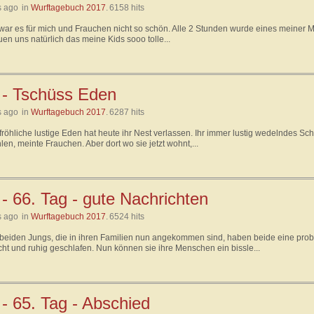
s ago
in
Wurftagebuch 2017
.
6158 hits
war es für mich und Frauchen nicht so schön. Alle 2 Stunden wurde eines meiner M
uen uns natürlich das meine Kids sooo tolle...
 - Tschüss Eden
s ago
in
Wurftagebuch 2017
.
6287 hits
fröhliche lustige Eden hat heute ihr Nest verlassen. Ihr immer lustig wedelndes S
len, meinte Frauchen. Aber dort wo sie jetzt wohnt,...
- 66. Tag - gute Nachrichten
s ago
in
Wurftagebuch 2017
.
6524 hits
beiden Jungs, die in ihren Familien nun angekommen sind, haben beide eine pro
cht und ruhig geschlafen. Nun können sie ihre Menschen ein bissle...
- 65. Tag - Abschied