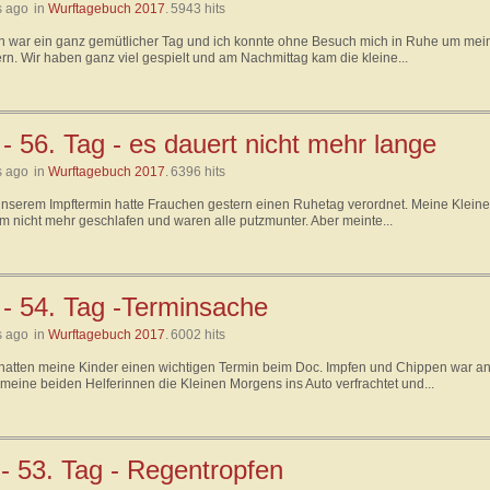
s ago
in
Wurftagebuch 2017
.
5943 hits
n war ein ganz gemütlicher Tag und ich konnte ohne Besuch mich in Ruhe um mei
n. Wir haben ganz viel gespielt und am Nachmittag kam die kleine...
- 56. Tag - es dauert nicht mehr lange
s ago
in
Wurftagebuch 2017
.
6396 hits
nserem Impftermin hatte Frauchen gestern einen Ruhetag verordnet. Meine Klein
em nicht mehr geschlafen und waren alle putzmunter. Aber meinte...
 - 54. Tag -Terminsache
s ago
in
Wurftagebuch 2017
.
6002 hits
hatten meine Kinder einen wichtigen Termin beim Doc. Impfen und Chippen war an
meine beiden Helferinnen die Kleinen Morgens ins Auto verfrachtet und...
 - 53. Tag - Regentropfen