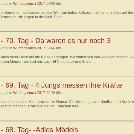
s ago
in
Wurftagebuch 2017
.
6900 hits
ne Bernerlein, die kamen auf die Welt, sie haben blitzeschnell bei uns alles auf den 
Bernerlein, sie zogen in die Welt. Doch...
 - 70. Tag - Da waren es nur noch 3
s ago
in
Wurftagebuch 2017
.
6366 hits
t auch mein Eirico auf die Reise gegangen. Wir wünschen ihm wie allen meinen Zwe
leben.Morgen verlässt uns auch El Ninjo-Jack und Enzio....
 - 69. Tag - 4 Jungs messen ihre Kräfte
s ago
in
Wurftagebuch 2017
.
6129 hits
be ich noch eine Männerrunde zu Hause. Die können ganz ordentlich ihre Kräfte
amba machen. Trotzdem meinte Frauchen das...
 - 68. Tag- -Adios Mädels