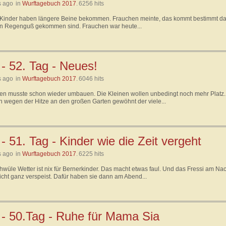
s ago
in
Wurftagebuch 2017
.
6256 hits
Kinder haben längere Beine bekommen. Frauchen meinte, das kommt bestimmt dahe
en Regenguß gekommen sind. Frauchen war heute...
 - 52. Tag - Neues!
s ago
in
Wurftagebuch 2017
.
6046 hits
en musste schon wieder umbauen. Die Kleinen wollen unbedingt noch mehr Platz. 
h wegen der Hitze an den großen Garten gewöhnt der viele...
- 51. Tag - Kinder wie die Zeit vergeht
s ago
in
Wurftagebuch 2017
.
6225 hits
hwüle Wetter ist nix für Bernerkinder. Das macht etwas faul. Und das Fressi am Na
icht ganz verspeist. Dafür haben sie dann am Abend...
 - 50.Tag - Ruhe für Mama Sia