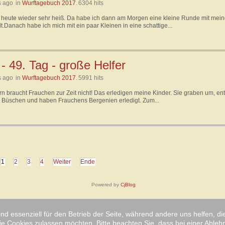
s ago
in
Wurftagebuch 2017
.
6304 hits
 heute wieder sehr heiß. Da habe ich dann am Morgen eine kleine Runde mit mei
t.Danach habe ich mich mit ein paar Kleinen in eine schattige...
- 49. Tag - große Helfer
s ago
in
Wurftagebuch 2017
.
5991 hits
rn braucht Frauchen zur Zeit nicht! Das erledigen meine Kinder. Sie graben um, ent
 Büschen und haben Frauchens Bergenien erledigt. Zum...
1
2
3
4
Weiter
Ende
Powered by
CjBlog
ind essenziell für den Betrieb der Seite, während andere uns helfen, 
ie Cookies zulassen möchten. Bitte beachten Sie, dass bei einer Ableh