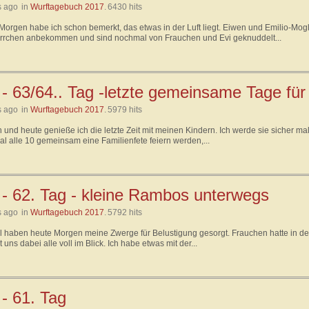
s ago
in
Wurftagebuch 2017
.
6430 hits
Morgen habe ich schon bemerkt, das etwas in der Luft liegt. Eiwen und Emilio-Mogl
rrchen anbekommen und sind nochmal von Frauchen und Evi geknuddelt...
- 63/64.. Tag -letzte gemeinsame Tage für 
s ago
in
Wurftagebuch 2017
.
5979 hits
n und heute genieße ich die letzte Zeit mit meinen Kindern. Ich werde sie sicher m
al alle 10 gemeinsam eine Familienfete feiern werden,...
 - 62. Tag - kleine Rambos unterwegs
s ago
in
Wurftagebuch 2017
.
5792 hits
l haben heute Morgen meine Zwerge für Belustigung gesorgt. Frauchen hatte in de
 uns dabei alle voll im Blick. Ich habe etwas mit der...
- 61. Tag