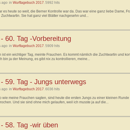
s ago
in
Wurftagebuch 2017
.
5992 hits
r es heute so weit, die Berner Kontrolle war da. Das war eine ganz liebe Dame, F
e Zuchtwartin. Sie hat ganz viel Blätter nachgesehn und...
- 60. Tag -Vorbereitung
s ago
in
Wurftagebuch 2017
.
5909 hits
 ist ein wichtiger Tag, meinte Frauchen. Es kommt nämlich die Zuchtwartin und kont
ch bin ja der Meinung, es gibt nix zu kontrollieren, meine...
 - 59. Tag - Jungs unterwegs
s ago
in
Wurftagebuch 2017
.
6036 hits
so wie meine Frauchen sagten, sind heute die ersten Jungs zu einer kleinen Runde
ochen. Und sie sind ohne mich gelaufen, weil ich musste ja auf die...
- 58. Tag -wir üben