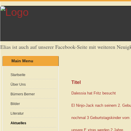
Elias ist auch auf unserer Facebook-Seite mit weiteren Neuigk
Main Menu
Startseite
Titel
Über Uns
Dalessia hat Fritz besucht
Bürners Berner
Bilder
El Ninjo-Jack nach seinem 2. Gebu
Literatur
nochmal 3 Geburtstagskinder vom 
Aktuelles
unsere E xtras werden 2 Jahre