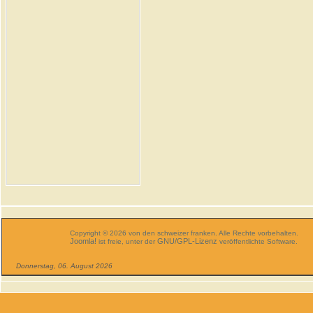
Copyright © 2026 von den schweizer franken. Alle Rechte vorbehalten.
Joomla!
GNU/GPL-Lizenz
ist freie, unter der
veröffentlichte Software.
Donnerstag, 06. August 2026