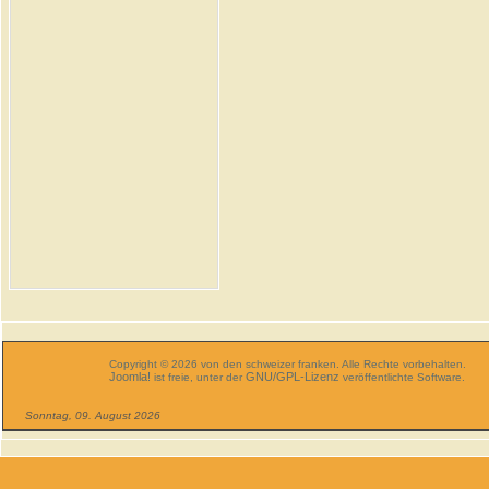
Copyright © 2026 von den schweizer franken. Alle Rechte vorbehalten.
Joomla!
GNU/GPL-Lizenz
ist freie, unter der
veröffentlichte Software.
Sonntag, 09. August 2026