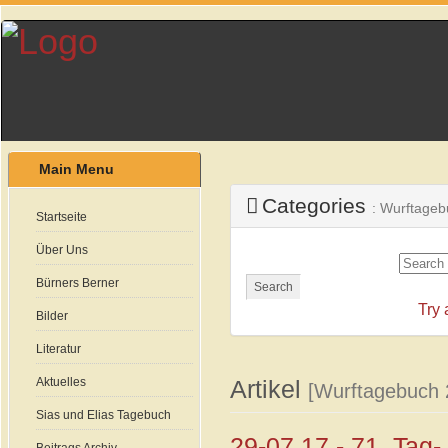
Main Menu
Categories
: Wurftageb
Startseite
Über Uns
Bürners Berner
Search
Try
Bilder
Literatur
Aktuelles
Artikel
[Wurftagebuch 
Sias und Elias Tagebuch
29-07.17 - 71. Tag-