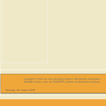
Copyright © 2026 von den schweizer franken. Alle Rechte vorbehalten.
Joomla!
GNU/GPL-Lizenz
ist freie, unter der
veröffentlichte Software.
Samstag, 08. August 2026