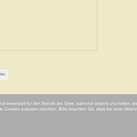
ter
ind essenziell für den Betrieb der Seite, während andere uns helfen, 
ie Cookies zulassen möchten. Bitte beachten Sie, dass bei einer Ableh
hte vorbehalten.
lichte Software.