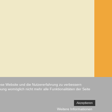
diese Website und die Nutzererfahrung zu verbessern
nung womöglich nicht mehr alle Funktionalitäten der Seite
↑↑↑
Akzeptieren
Template designed by A.Reichenbeger
Weitere Informationen