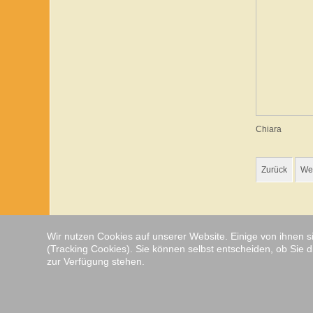
Chiara
Zurück
Wei
Wir nutzen Cookies auf unserer Website. Einige von ihnen s
(Tracking Cookies). Sie können selbst entscheiden, ob Sie d
Copyright © 2026 von den schweizer franken. Alle Rec
zur Verfügung stehen.
Joomla!
GNU/GPL-Lizenz
ist freie, unter der
veröffent
Freitag, 07. August 2026