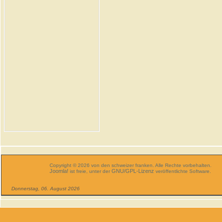
Copyright © 2026 von den schweizer franken. Alle Rechte vorbehalten.
Joomla!
GNU/GPL-Lizenz
ist freie, unter der
veröffentlichte Software.
Donnerstag, 06. August 2026