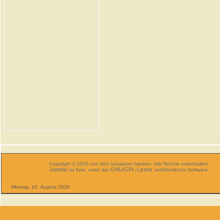
Copyright © 2026 von den schweizer franken. Alle Rechte vorbehalten.
Joomla!
GNU/GPL-Lizenz
ist freie, unter der
veröffentlichte Software.
Montag, 10. August 2026