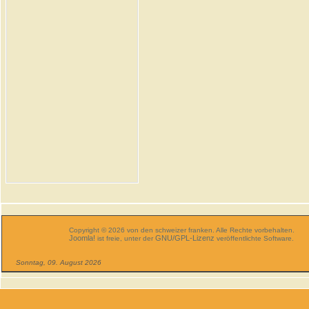
Copyright © 2026 von den schweizer franken. Alle Rechte vorbehalten.
Joomla!
GNU/GPL-Lizenz
ist freie, unter der
veröffentlichte Software.
Sonntag, 09. August 2026