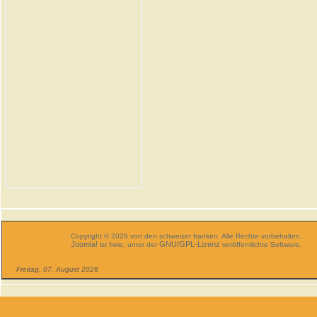
Copyright © 2026 von den schweizer franken. Alle Rechte vorbehalten.
Joomla!
GNU/GPL-Lizenz
ist freie, unter der
veröffentlichte Software.
Freitag, 07. August 2026