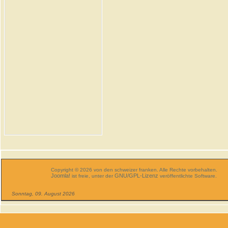
Copyright © 2026 von den schweizer franken. Alle Rechte vorbehalten.
Joomla!
GNU/GPL-Lizenz
ist freie, unter der
veröffentlichte Software.
Sonntag, 09. August 2026