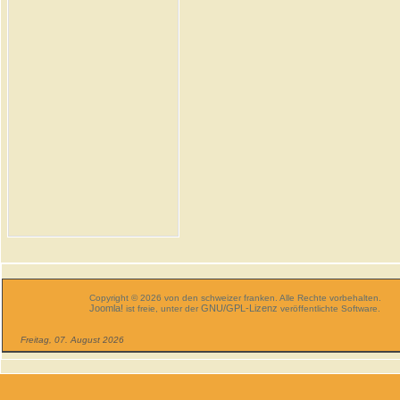
Copyright © 2026 von den schweizer franken. Alle Rechte vorbehalten.
Joomla!
GNU/GPL-Lizenz
ist freie, unter der
veröffentlichte Software.
Freitag, 07. August 2026