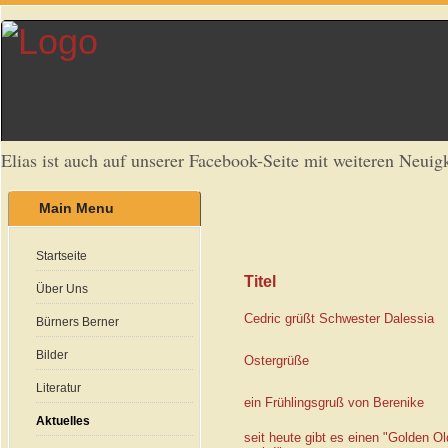
Elias ist auch auf unserer Facebook-Seite mit weiteren Neuigk
Main Menu
Startseite
Titel
Über Uns
Cedric grüßt Schwester Dalessia
Bürners Berner
Bilder
Ostergrüße
Literatur
ein Frühlingsgruß von Berenike
Aktuelles
seit heute gibt es einen "Golden Ol