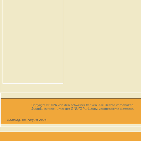
Copyright © 2026 von den schweizer franken. Alle Rechte vorbehalten.
Joomla!
GNU/GPL-Lizenz
ist freie, unter der
veröffentlichte Software.
Samstag, 08. August 2026