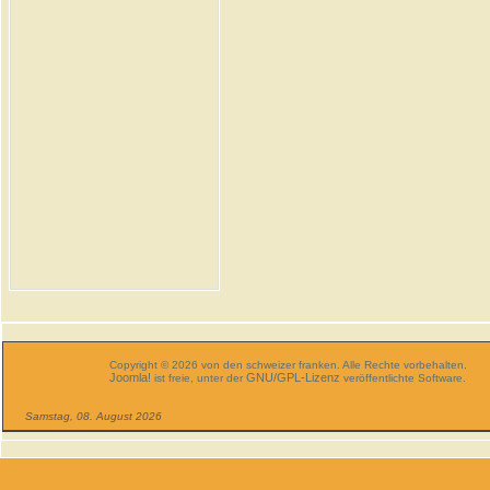
Copyright © 2026 von den schweizer franken. Alle Rechte vorbehalten.
Joomla!
GNU/GPL-Lizenz
ist freie, unter der
veröffentlichte Software.
Samstag, 08. August 2026