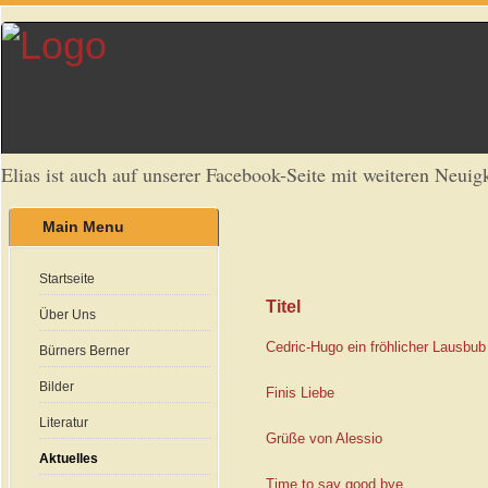
Elias ist auch auf unserer Facebook-Seite mit weiteren Neuigk
Main Menu
Startseite
Titel
Über Uns
Cedric-Hugo ein fröhlicher Lausbub
Bürners Berner
Bilder
Finis Liebe
Literatur
Grüße von Alessio
Aktuelles
Time to say good bye