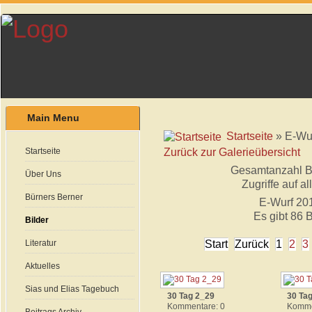
Main Menu
Startseite
» E-Wu
Zurück zur Galerieübersicht
Startseite
Gesamtanzahl Bil
Über Uns
Zugriffe auf a
Bürners Berner
E-Wurf 20
Es gibt 86 B
Bilder
Start
Zurück
1
2
3
Literatur
Aktuelles
Sias und Elias Tagebuch
30 Tag 2_29
30 Ta
Kommentare: 0
Komme