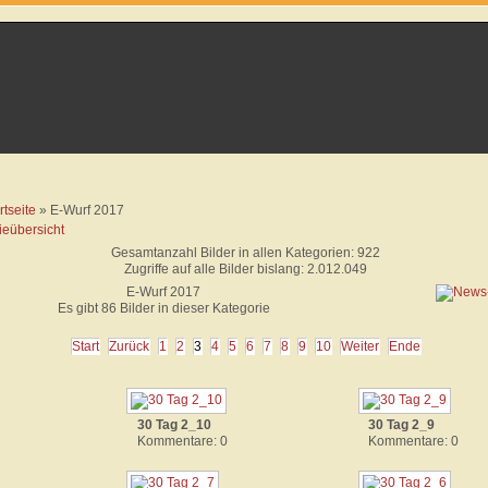
rtseite
» E-Wurf 2017
ieübersicht
Gesamtanzahl Bilder in allen Kategorien: 922
Zugriffe auf alle Bilder bislang: 2.012.049
E-Wurf 2017
Es gibt 86 Bilder in dieser Kategorie
Start
Zurück
1
2
3
4
5
6
7
8
9
10
Weiter
Ende
30 Tag 2_10
30 Tag 2_9
Kommentare: 0
Kommentare: 0