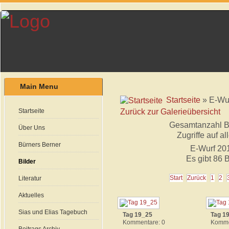
Main Menu
Startseite
» E-Wu
Zurück zur Galerieübersicht
Startseite
Gesamtanzahl Bil
Über Uns
Zugriffe auf al
Bürners Berner
E-Wurf 20
Es gibt 86 B
Bilder
Start
Zurück
1
2
Literatur
Aktuelles
Sias und Elias Tagebuch
Tag 19_25
Tag 1
Kommentare: 0
Komme